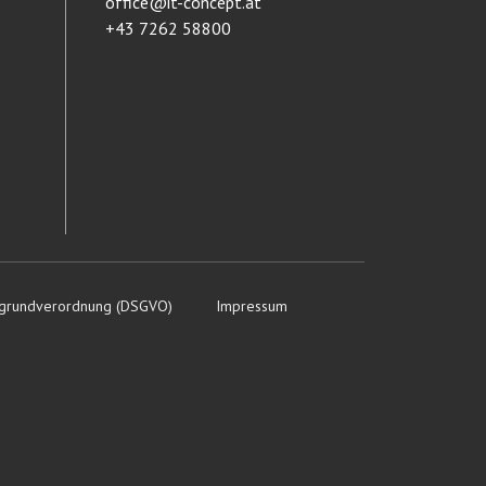
office@it-concept.at
+43 7262 58800
tzgrundverordnung (DSGVO)
Impressum