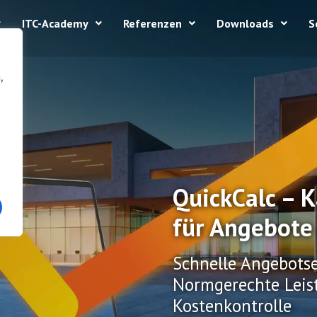
ITC-Academy
Referenzen
Downloads
S
,
QuickCalc – K
für Angebote
Schnelle Angebotse
Normgerechte Leis
Kostenkontrolle