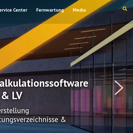
ervice Center
Fernwartung
Media
alkulationssoftware
 & LV
rstellung
tungsverzeichnisse &