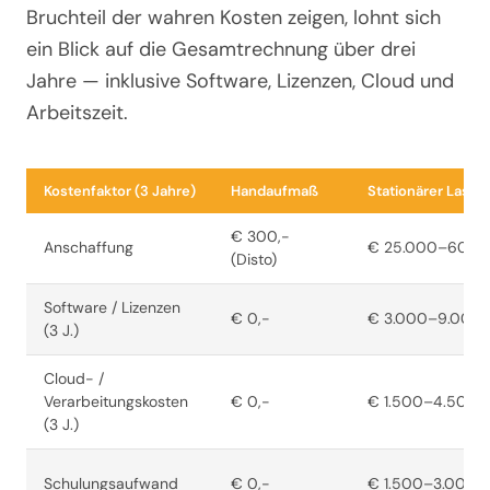
Bruchteil der wahren Kosten zeigen, lohnt sich
ein Blick auf die Gesamtrechnung über drei
Jahre — inklusive Software, Lizenzen, Cloud und
Arbeitszeit.
Kostenfaktor (3 Jahre)
Handaufmaß
Stationärer Laser
€ 300,-
Anschaffung
€ 25.000–60.00
(Disto)
Software / Lizenzen
€ 0,-
€ 3.000–9.000,
(3 J.)
Cloud- /
Verarbeitungskosten
€ 0,-
€ 1.500–4.500,-
(3 J.)
Schulungsaufwand
€ 0,-
€ 1.500–3.000,-