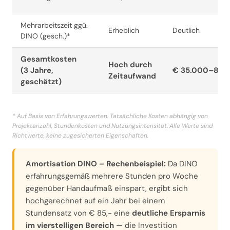
Mehrarbeitszeit ggü.
Erheblich
Deutlich
DINO (gesch.)*
Gesamtkosten
Hoch durch
(3 Jahre,
€ 35.000–80.
Zeitaufwand
geschätzt)
* Auf Basis von Erfahrungswerten. Tatsächliche Kosten abhängig von
Projektanzahl, Stundenkosten und Nutzungsintensität. Alle Werte sind
Richtwerte, keine zugesicherten Eigenschaften.
Amortisation DINO – Rechenbeispiel:
Da DINO
erfahrungsgemäß mehrere Stunden pro Woche
gegenüber Handaufmaß einspart, ergibt sich
hochgerechnet auf ein Jahr bei einem
Stundensatz von € 85,- eine
deutliche Ersparnis
im vierstelligen Bereich
— die Investition