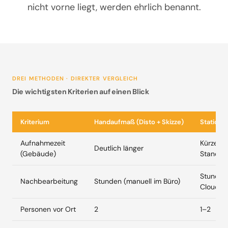
nicht vorne liegt, werden ehrlich benannt.
DREI METHODEN · DIREKTER VERGLEICH
Die wichtigsten Kriterien auf einen Blick
Kriterium
Handaufmaß (Disto + Skizze)
Stationä
Aufnahmezeit
Kürzer (
Deutlich länger
(Gebäude)
Standpu
Stunden 
Nachbearbeitung
Stunden (manuell im Büro)
Cloud)
Personen vor Ort
2
1–2