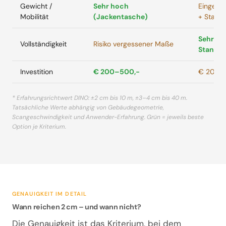
Gewicht /
Sehr hoch
Eingesch
Mobilität
(Jackentasche)
+ Stativ)
Sehr ho
Vollständigkeit
Risiko vergessener Maße
Standp
Investition
€ 200–500,-
€ 20.0
* Erfahrungsrichtwert DINO: ±2 cm bis 10 m, ±3–4 cm bis 40 m.
Tatsächliche Werte abhängig von Gebäudegeometrie,
Scangeschwindigkeit und Anwender-Erfahrung. Grün = jeweils beste
Option je Kriterium.
GENAUIGKEIT IM DETAIL
Wann reichen 2 cm – und wann nicht?
Die Genauigkeit ist das Kriterium, bei dem