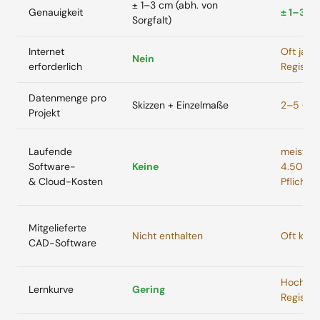
± 1–3 cm (abh. von
Genauigkeit
± 1–3 
Sorgfalt)
Internet
Oft ja (C
Nein
erforderlich
Registra
Datenmenge pro
Skizzen + Einzelmaße
2–5 GB 
Projekt
Laufende
meist €
Software-
Keine
4.500,-
& Cloud-Kosten
Pflichtli
Mitgelieferte
Nicht enthalten
Oft kost
CAD-Software
Hoch (Ta
Lernkurve
Gering
Registri