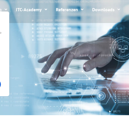
g
ITC-Academy
Referenzen
Downloads
,