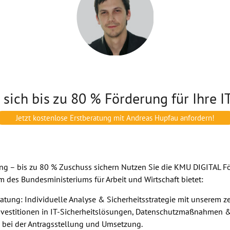
 sich bis zu 80 % Förderung für Ihre I
Jetzt kostenlose Erstberatung mit Andreas Hupfau anfordern!
g – bis zu 80 % Zuschuss sichern Nutzen Sie die KMU DIGITAL Förd
 des Bundesministeriums für Arbeit und Wirtschaft bietet:
atung: Individuelle Analyse & Sicherheitsstrategie mit unserem zer
nvestitionen in IT-Sicherheitslösungen, Datenschutzmaßnahmen & 
e bei der Antragsstellung und Umsetzung.