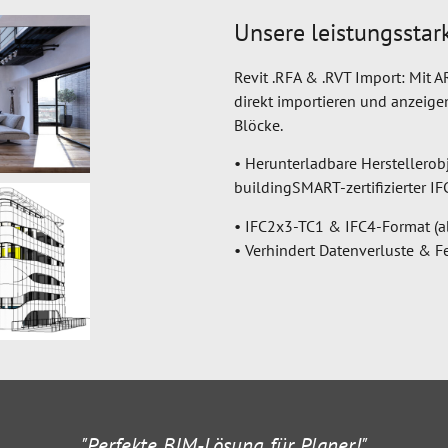
Unsere leistungsstar
Revit .RFA & .RVT Import: Mit 
direkt importieren und anzeigen
Blöcke.
• Herunterladbare Herstellero
buildingSMART-zertifizierter I
• IFC2x3-TC1 & IFC4-Format (
• Verhindert Datenverluste & F
"Komplettes Planungswerkzeug in einem!"