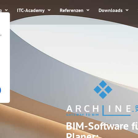
g
ITC-Academy
Referenzen
Downloads
,
BIM-Software f
Planer: