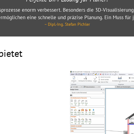
D- und 3D-Planung in einem Tool vereint. Es ist einfach zu b
für die Planung unserer Bauprojekte benötigen.
– Dipl. Ing. Martina Gruber
ietet