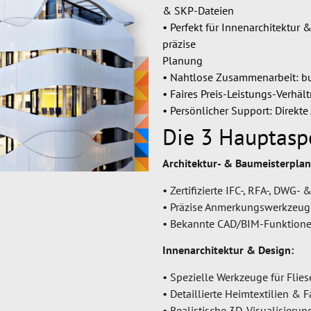
& SKP-Dateien
• Perfekt für Innenarchitektu
präzise
Planung
• Nahtlose Zusammenarbeit: bui
• Faires Preis-Leistungs-Verhäl
• Persönlicher Support: Direkt
Die 3 Hauptasp
Architektur- & Baumeisterpla
• Zertifizierte IFC-, RFA-, DWG
• Präzise Anmerkungswerkzeuge
• Bekannte CAD/BIM-Funktione
Innenarchitektur & Design:
• Spezielle Werkzeuge für Flie
• Detaillierte Heimtextilien &
• Realistische 3D-Visualisieru