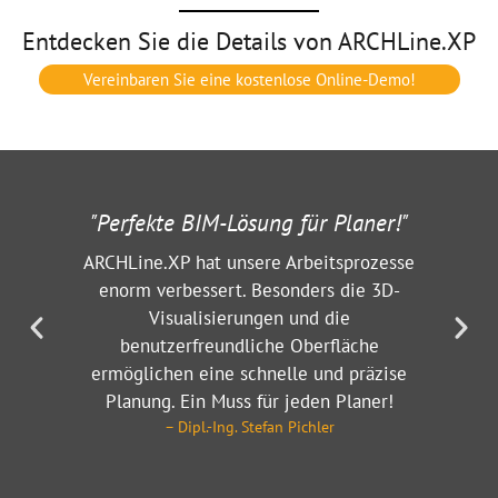
Entdecken Sie die Details von ARCHLine.XP
Vereinbaren Sie eine kostenlose Online-Demo!
"Perfekte BIM-Lösung für Planer!"
"
ARCHLine.XP hat unsere Arbeitsprozesse
enorm verbessert. Besonders die 3D-
Da
Visualisierungen und die
e
3
benutzerfreundliche Oberfläche
ei
ermöglichen eine schnelle und präzise
s
w
Planung. Ein Muss für jeden Planer!
– Dipl.-Ing. Stefan Pichler