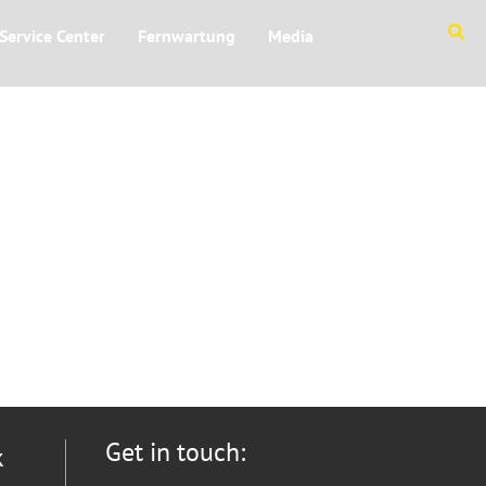
Service Center
Fernwartung
Media
Get in touch:
k