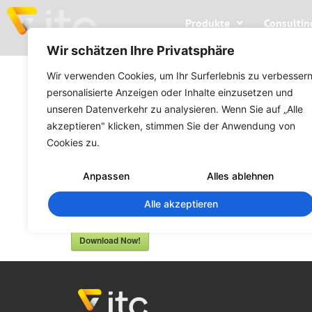
Produkte
Consultin
Wir schätzen Ihre Privatsphäre
Wir verwenden Cookies, um Ihr Surferlebnis zu verbessern
Dokumentation – ARCHline
personalisierte Anzeigen oder Inhalte einzusetzen und
Installationshinweise
unseren Datenverkehr zu analysieren. Wenn Sie auf „Alle
akzeptieren" klicken, stimmen Sie der Anwendung von
Cookies zu.
375
Downloads
Anpassen
Alles ablehnen
Bitte lesen Sie sich die Installationshinweise
v
Alle akzeptieren
durch.
Download Now!