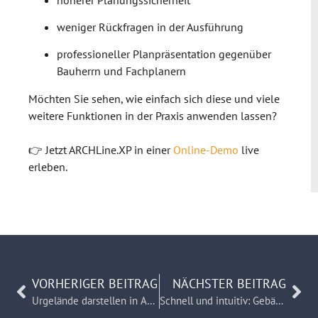
weniger Rückfragen in der Ausführung
professioneller Planpräsentation gegenüber
Bauherrn und Fachplanern
Möchten Sie sehen, wie einfach sich diese und viele
weitere Funktionen in der Praxis anwenden lassen?
👉 Jetzt ARCHLine.XP in einer
Online-Demo
live
erleben.
VORHERIGER BEITRAG
NÄCHSTER BEITRAG
Urgelände darstellen in ARCHLine.XP – BIM‑Tutorial für Plan & Schnitt
Schnell und intuitiv: Gebäudeplanung mit ARCHLine.XP in nur 14 Minuten