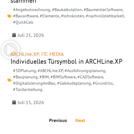
stammen
#Angebotsrechnung
,
#Baukalkulation
,
#BaumeisterSoftware
,
#Bausoftware
,
#Elemente
,
#lohnkosten
,
#nachvollziehbarkeit
,
#QuickCalc
Juli 21, 2026
ARCHLine.XP
,
ITC MEDIA
Individuelles Türsymbol in ARCHLine.XP
#3DPlanung
,
#ARCHLine.XP
,
#Ausführungsplanung
,
#Bauplanung
,
#BIM
,
#BIMSoftware
,
#CADSoftware
,
#DigitalisierungAmBau
,
#Gebäudeplanung
,
#Grundriss
,
#Türdarstellung
Juli 15, 2026
Previous
Next