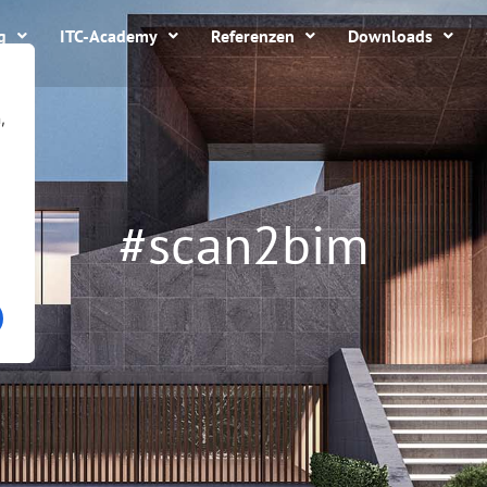
g
ITC-Academy
Referenzen
Downloads
,
#scan2bim