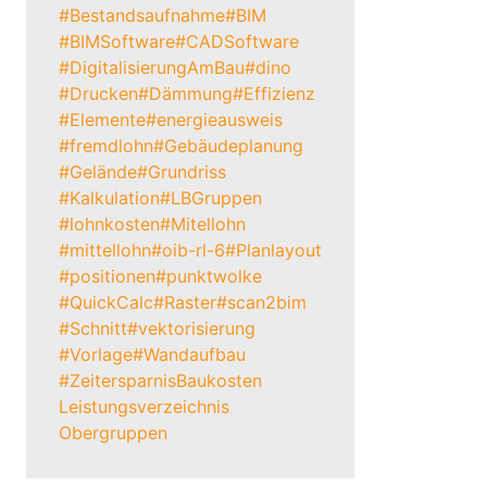
#Bestandsaufnahme
#BIM
#BIMSoftware
#CADSoftware
#DigitalisierungAmBau
#dino
#Drucken
#Dämmung
#Effizienz
#Elemente
#energieausweis
#fremdlohn
#Gebäudeplanung
#Gelände
#Grundriss
#Kalkulation
#LBGruppen
#lohnkosten
#Mitellohn
#mittellohn
#oib-rl-6
#Planlayout
#positionen
#punktwolke
#QuickCalc
#Raster
#scan2bim
#Schnitt
#vektorisierung
#Vorlage
#Wandaufbau
#Zeitersparnis
Baukosten
Leistungsverzeichnis
Obergruppen