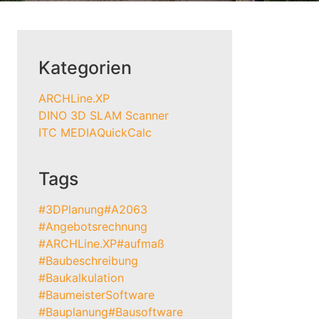
Kategorien
ARCHLine.XP
DINO 3D SLAM Scanner
ITC MEDIA
QuickCalc
Tags
#3DPlanung
#A2063
#Angebotsrechnung
#ARCHLine.XP
#aufmaß
#Baubeschreibung
#Baukalkulation
#BaumeisterSoftware
#Bauplanung
#Bausoftware