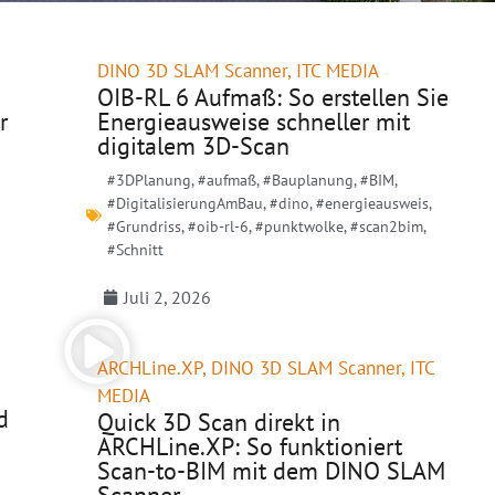
DINO 3D SLAM Scanner
,
ITC MEDIA
OIB-RL 6 Aufmaß: So erstellen Sie
r
Energieausweise schneller mit
digitalem 3D-Scan
#3DPlanung
,
#aufmaß
,
#Bauplanung
,
#BIM
,
#DigitalisierungAmBau
,
#dino
,
#energieausweis
,
#Grundriss
,
#oib-rl-6
,
#punktwolke
,
#scan2bim
,
#Schnitt
Juli 2, 2026
ARCHLine.XP
,
DINO 3D SLAM Scanner
,
ITC
MEDIA
d
Quick 3D Scan direkt in
ARCHLine.XP: So funktioniert
Scan-to-BIM mit dem DINO SLAM