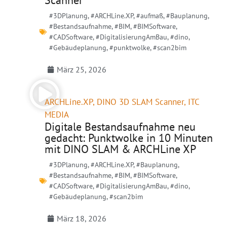
Scanner
#3DPlanung
,
#ARCHLine.XP
,
#aufmaß
,
#Bauplanung
,
#Bestandsaufnahme
,
#BIM
,
#BIMSoftware
,
#CADSoftware
,
#DigitalisierungAmBau
,
#dino
,
#Gebäudeplanung
,
#punktwolke
,
#scan2bim
März 25, 2026
ARCHLine.XP
,
DINO 3D SLAM Scanner
,
ITC
MEDIA
Digitale Bestandsaufnahme neu
gedacht: Punktwolke in 10 Minuten
mit DINO SLAM & ARCHLine XP
#3DPlanung
,
#ARCHLine.XP
,
#Bauplanung
,
#Bestandsaufnahme
,
#BIM
,
#BIMSoftware
,
#CADSoftware
,
#DigitalisierungAmBau
,
#dino
,
#Gebäudeplanung
,
#scan2bim
März 18, 2026