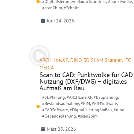
#DigitalisierungAmBau
,
#Grundriss
,
#punktwolke
,
#scan2bim
,
#Schnitt
Juni 24, 2026
ARCHLine.XP
,
DINO 3D SLAM Scanner
,
ITC
MEDIA
Scan to CAD: Punktwolke für CAD
Nutzung (DXF/DWG) – digitales
Aufmaß am Bau
#3DPlanung
,
#ARCHLine.XP
,
#Bauplanung
,
#Bestandsaufnahme
,
#BIM
,
#BIMSoftware
,
#CADSoftware
,
#DigitalisierungAmBau
,
#dino
,
#Gebäudeplanung
,
#scan2bim
März 25, 2026