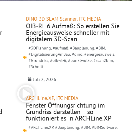
DINO 3D SLAM Scanner
,
ITC MEDIA
OIB-RL 6 Aufmaß: So erstellen Sie
r
Energieausweise schneller mit
digitalem 3D-Scan
#3DPlanung
,
#aufmaß
,
#Bauplanung
,
#BIM
,
#DigitalisierungAmBau
,
#dino
,
#energieausweis
,
#Grundriss
,
#oib-rl-6
,
#punktwolke
,
#scan2bim
,
#Schnitt
Juli 2, 2026
ARCHLine.XP
,
ITC MEDIA
Fenster Öffnungsrichtung im
d
Grundriss darstellen – so
funktioniert es in ARCHLine.XP
#ARCHLine.XP
,
#Bauplanung
,
#BIM
,
#BIMSoftware
,