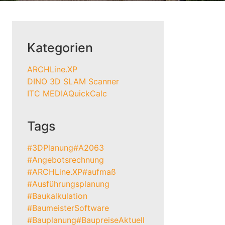
Kategorien
ARCHLine.XP
DINO 3D SLAM Scanner
ITC MEDIA
QuickCalc
Tags
#3DPlanung
#A2063
#Angebotsrechnung
#ARCHLine.XP
#aufmaß
#Ausführungsplanung
#Baukalkulation
#BaumeisterSoftware
#Bauplanung
#BaupreiseAktuell