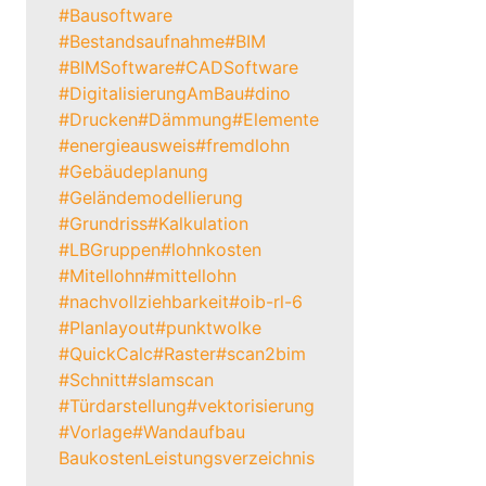
#Bausoftware
#Bestandsaufnahme
#BIM
#BIMSoftware
#CADSoftware
#DigitalisierungAmBau
#dino
#Drucken
#Dämmung
#Elemente
#energieausweis
#fremdlohn
#Gebäudeplanung
#Geländemodellierung
#Grundriss
#Kalkulation
#LBGruppen
#lohnkosten
#Mitellohn
#mittellohn
#nachvollziehbarkeit
#oib-rl-6
#Planlayout
#punktwolke
#QuickCalc
#Raster
#scan2bim
#Schnitt
#slamscan
#Türdarstellung
#vektorisierung
#Vorlage
#Wandaufbau
Baukosten
Leistungsverzeichnis