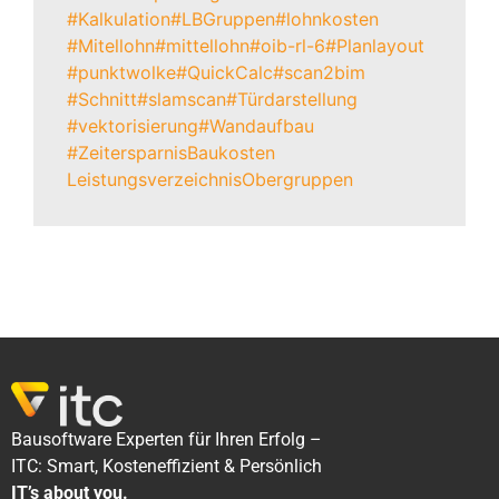
#Kalkulation
#LBGruppen
#lohnkosten
#Mitellohn
#mittellohn
#oib-rl-6
#Planlayout
#punktwolke
#QuickCalc
#scan2bim
#Schnitt
#slamscan
#Türdarstellung
#vektorisierung
#Wandaufbau
#Zeitersparnis
Baukosten
Leistungsverzeichnis
Obergruppen
Bausoftware Experten für Ihren Erfolg –
ITC: Smart, Kosteneffizient & Persönlich
IT’s about you.