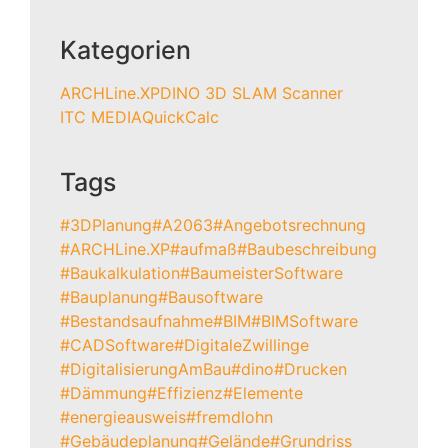
Kategorien
ARCHLine.XP
DINO 3D SLAM Scanner
ITC MEDIA
QuickCalc
Tags
#3DPlanung
#A2063
#Angebotsrechnung
#ARCHLine.XP
#aufmaß
#Baubeschreibung
#Baukalkulation
#BaumeisterSoftware
#Bauplanung
#Bausoftware
#Bestandsaufnahme
#BIM
#BIMSoftware
#CADSoftware
#DigitaleZwillinge
#DigitalisierungAmBau
#dino
#Drucken
#Dämmung
#Effizienz
#Elemente
#energieausweis
#fremdlohn
#Gebäudeplanung
#Gelände
#Grundriss