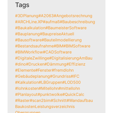
Tags
#3DPlanung
#A2063
#Angebotsrechnung
#ARCHLine.XP
#aufmaß
#Baubeschreibung
#Baukalkulation
#BaumeisterSoftware
#Bauplanung
#BaupreiseAktuell
#Bausoftware
#Bauteilmodellierung
#Bestandsaufnahme
#BIM
#BIMSoftware
#BIMWorkflow
#CADSoftware
#DigitaleZwillinge
#DigitalisierungAmBau
#dino
#Drucken
#Dämmung
#Effizienz
#Elemente
#Fenster
#fremdlohn
#Gebäudeplanung
#Grundriss
#IFC
#Kalkulation
#LBGruppen
#LOD500
#lohnkosten
#Mitellohn
#mittellohn
#Planlayout
#punktwolke
#QuickCalc
#Raster
#scan2bim
#Schnitt
#Wandaufbau
Baukosten
Leistungsverzeichnis
Obergruppen