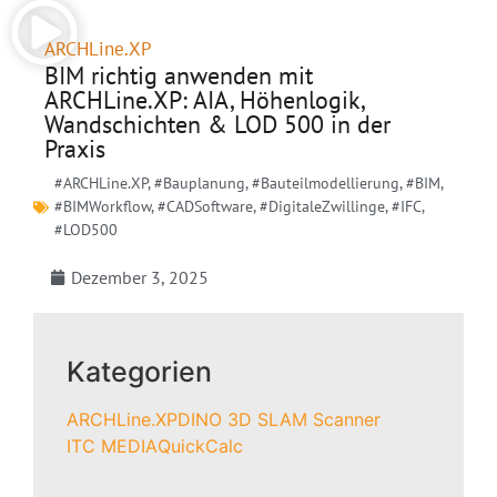
ARCHLine.XP
BIM richtig anwenden mit
ARCHLine.XP: AIA, Höhenlogik,
Wandschichten & LOD 500 in der
Praxis
#ARCHLine.XP
,
#Bauplanung
,
#Bauteilmodellierung
,
#BIM
,
#BIMWorkflow
,
#CADSoftware
,
#DigitaleZwillinge
,
#IFC
,
#LOD500
Dezember 3, 2025
Kategorien
ARCHLine.XP
DINO 3D SLAM Scanner
ITC MEDIA
QuickCalc