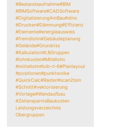
#Bestandsaufnahme
#BIM
#BIMSoftware
#CADSoftware
#DigitalisierungAmBau
#dino
#Drucken
#Dämmung
#Effizienz
#Elemente
#energieausweis
#fremdlohn
#Gebäudeplanung
#Gelände
#Grundriss
#Kalkulation
#LBGruppen
#lohnkosten
#Mitellohn
#mittellohn
#oib-rl-6
#Planlayout
#positionen
#punktwolke
#QuickCalc
#Raster
#scan2bim
#Schnitt
#vektorisierung
#Vorlage
#Wandaufbau
#Zeitersparnis
Baukosten
Leistungsverzeichnis
Obergruppen