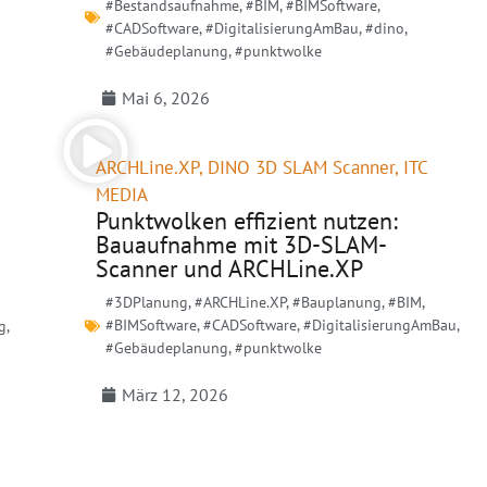
#Bestandsaufnahme
,
#BIM
,
#BIMSoftware
,
#CADSoftware
,
#DigitalisierungAmBau
,
#dino
,
#Gebäudeplanung
,
#punktwolke
Mai 6, 2026
ARCHLine.XP
,
DINO 3D SLAM Scanner
,
ITC
MEDIA
Punktwolken effizient nutzen:
Bauaufnahme mit 3D-SLAM-
Scanner und ARCHLine.XP
#3DPlanung
,
#ARCHLine.XP
,
#Bauplanung
,
#BIM
,
#BIMSoftware
,
#CADSoftware
,
#DigitalisierungAmBau
,
g
,
#Gebäudeplanung
,
#punktwolke
März 12, 2026