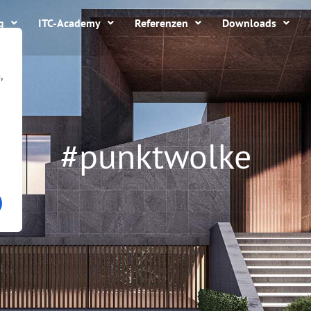
g
ITC-Academy
Referenzen
Downloads
,
#punktwolke