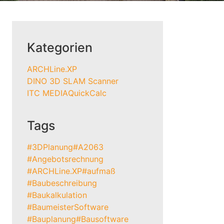
Kategorien
ARCHLine.XP
DINO 3D SLAM Scanner
ITC MEDIA
QuickCalc
Tags
#3DPlanung
#A2063
#Angebotsrechnung
#ARCHLine.XP
#aufmaß
#Baubeschreibung
#Baukalkulation
#BaumeisterSoftware
#Bauplanung
#Bausoftware