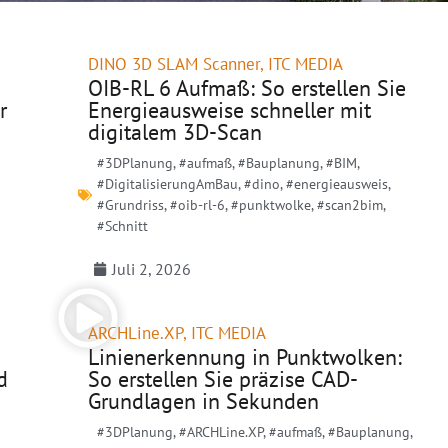
DINO 3D SLAM Scanner
,
ITC MEDIA
OIB-RL 6 Aufmaß: So erstellen Sie
r
Energieausweise schneller mit
digitalem 3D-Scan
#3DPlanung
,
#aufmaß
,
#Bauplanung
,
#BIM
,
#DigitalisierungAmBau
,
#dino
,
#energieausweis
,
#Grundriss
,
#oib-rl-6
,
#punktwolke
,
#scan2bim
,
#Schnitt
Juli 2, 2026
ARCHLine.XP
,
ITC MEDIA
Linienerkennung in Punktwolken:
d
So erstellen Sie präzise CAD-
Grundlagen in Sekunden
#3DPlanung
,
#ARCHLine.XP
,
#aufmaß
,
#Bauplanung
,