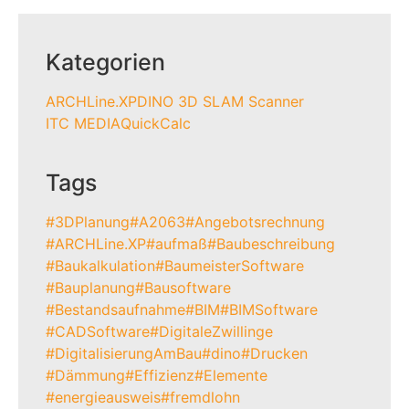
Kategorien
ARCHLine.XP
DINO 3D SLAM Scanner
ITC MEDIA
QuickCalc
Tags
#3DPlanung
#A2063
#Angebotsrechnung
#ARCHLine.XP
#aufmaß
#Baubeschreibung
#Baukalkulation
#BaumeisterSoftware
#Bauplanung
#Bausoftware
#Bestandsaufnahme
#BIM
#BIMSoftware
#CADSoftware
#DigitaleZwillinge
#DigitalisierungAmBau
#dino
#Drucken
#Dämmung
#Effizienz
#Elemente
#energieausweis
#fremdlohn