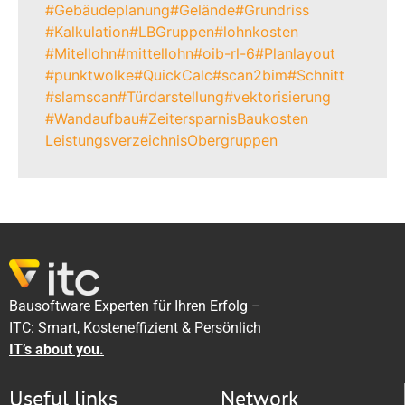
#Gebäudeplanung
#Gelände
#Grundriss
#Kalkulation
#LBGruppen
#lohnkosten
#Mitellohn
#mittellohn
#oib-rl-6
#Planlayout
#punktwolke
#QuickCalc
#scan2bim
#Schnitt
#slamscan
#Türdarstellung
#vektorisierung
#Wandaufbau
#Zeitersparnis
Baukosten
Leistungsverzeichnis
Obergruppen
Bausoftware Experten für Ihren Erfolg –
ITC: Smart, Kosteneffizient & Persönlich
IT’s about you.
Useful links
Network