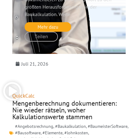
größten Herausforderungen in der
Baukalkulation. Werte
Mehr dazu
Teilen
Juli 21, 2026
QuickCalc
Mengenberechnung dokumentieren:
Nie wieder rätseln, woher
Kalkulationswerte stammen
#Angebotsrechnung
,
#Baukalkulation
,
#BaumeisterSoftware
,
#Bausoftware
,
#Elemente
,
#lohnkosten
,