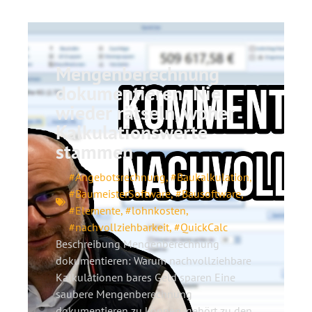
Mengenberechnung
dokumentieren: Nie
wieder rätseln, woher
Kalkulationswerte
stammen
#Angebotsrechnung
,
#Baukalkulation
,
#BaumeisterSoftware
,
#Bausoftware
,
#Elemente
,
#lohnkosten
,
#nachvollziehbarkeit
,
#QuickCalc
Beschreibung Mengenberechnung
dokumentieren: Warum nachvollziehbare
Kalkulationen bares Geld sparen Eine
saubere Mengenberechnung
dokumentieren zu können, gehört zu den