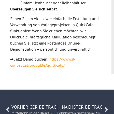
Einfamilienhäuser oder Reihenhäuser
Überzeugen Sie sich selbst
Sehen Sie im Video, wie einfach die Erstellung und
Verwendung von Vorlageprojekten in QuickCalc
funktioniert. Wenn Sie erleben möchten, wie
QuickCalc Ihre tägliche Kalkulation beschleunigt,
buchen Sie jetzt eine kostenlose Online-
Demonstration – persönlich und unverbindlich.
➡ Jetzt Demo buchen:
https://www.it-
concept.at/produkte/quickcalc/
VORHERIGER BEITRAG
NÄCHSTER BEITRAG
Mittellohn in der Baukalkulation anpassen: So geht’s in Sekunden mit QuickCalc
Lohnkosten gestiegen? Mittellohn & Fremdlöhne in QuickCalc in Sekunden anpassen