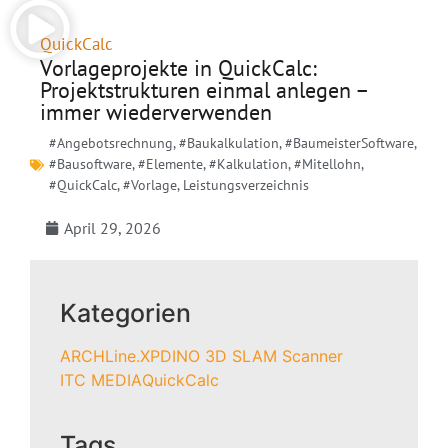
QuickCalc
Vorlageprojekte in QuickCalc:
Projektstrukturen einmal anlegen –
immer wiederverwenden
#Angebotsrechnung
,
#Baukalkulation
,
#BaumeisterSoftware
,
#Bausoftware
,
#Elemente
,
#Kalkulation
,
#Mitellohn
,
#QuickCalc
,
#Vorlage
,
Leistungsverzeichnis
April 29, 2026
Kategorien
ARCHLine.XP
DINO 3D SLAM Scanner
ITC MEDIA
QuickCalc
Tags