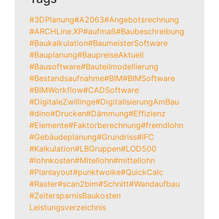
#3DPlanung
#A2063
#Angebotsrechnung
#ARCHLine.XP
#aufmaß
#Baubeschreibung
#Baukalkulation
#BaumeisterSoftware
#Bauplanung
#BaupreiseAktuell
#Bausoftware
#Bauteilmodellierung
#Bestandsaufnahme
#BIM
#BIMSoftware
#BIMWorkflow
#CADSoftware
#DigitaleZwillinge
#DigitalisierungAmBau
#dino
#Drucken
#Dämmung
#Effizienz
#Elemente
#Faktorberechnung
#fremdlohn
#Gebäudeplanung
#Grundriss
#IFC
#Kalkulation
#LBGruppen
#LOD500
#lohnkosten
#Mitellohn
#mittellohn
#Planlayout
#punktwolke
#QuickCalc
#Raster
#scan2bim
#Schnitt
#Wandaufbau
#Zeitersparnis
Baukosten
Leistungsverzeichnis