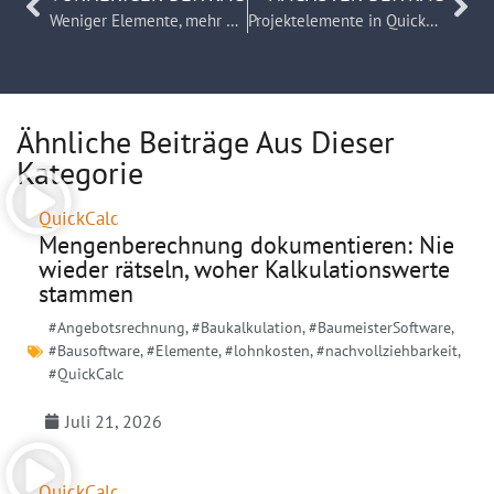
Weniger Elemente, mehr Flexibilität: Variablen direkt im Elementnamen mit QuickCalc
Projektelemente in QuickCalc einfach gruppieren und effizient arbeiten
Ähnliche Beiträge Aus Dieser
Kategorie
QuickCalc
Mengenberechnung dokumentieren: Nie
wieder rätseln, woher Kalkulationswerte
stammen
#Angebotsrechnung
,
#Baukalkulation
,
#BaumeisterSoftware
,
#Bausoftware
,
#Elemente
,
#lohnkosten
,
#nachvollziehbarkeit
,
#QuickCalc
Juli 21, 2026
QuickCalc