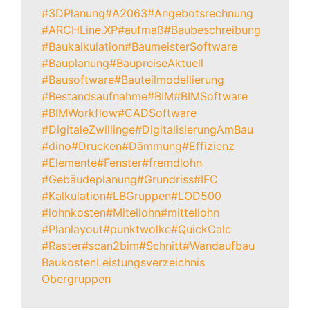
#3DPlanung
#A2063
#Angebotsrechnung
#ARCHLine.XP
#aufmaß
#Baubeschreibung
#Baukalkulation
#BaumeisterSoftware
#Bauplanung
#BaupreiseAktuell
#Bausoftware
#Bauteilmodellierung
#Bestandsaufnahme
#BIM
#BIMSoftware
#BIMWorkflow
#CADSoftware
#DigitaleZwillinge
#DigitalisierungAmBau
#dino
#Drucken
#Dämmung
#Effizienz
#Elemente
#Fenster
#fremdlohn
#Gebäudeplanung
#Grundriss
#IFC
#Kalkulation
#LBGruppen
#LOD500
#lohnkosten
#Mitellohn
#mittellohn
#Planlayout
#punktwolke
#QuickCalc
#Raster
#scan2bim
#Schnitt
#Wandaufbau
Baukosten
Leistungsverzeichnis
Obergruppen