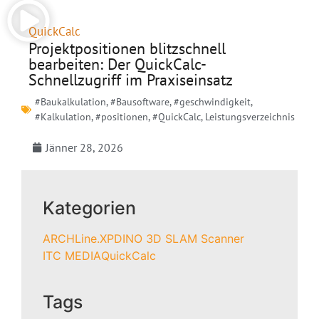
QuickCalc
Projektpositionen blitzschnell
bearbeiten: Der QuickCalc-
Schnellzugriff im Praxiseinsatz
#Baukalkulation
,
#Bausoftware
,
#geschwindigkeit
,
#Kalkulation
,
#positionen
,
#QuickCalc
,
Leistungsverzeichnis
Jänner 28, 2026
Kategorien
ARCHLine.XP
DINO 3D SLAM Scanner
ITC MEDIA
QuickCalc
Tags