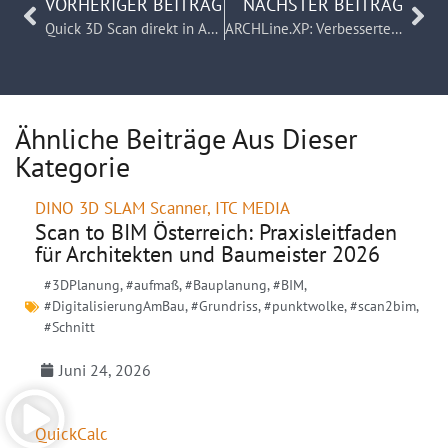
VORHERIGER BEITRAG
NÄCHSTER BEITRAG
Quick 3D Scan direkt in ARCHLine.XP: So funktioniert Scan-to-BIM mit dem DINO SLAM Scanner
ARCHLine.XP: Verbessertes Architekturraster – Stützen verschieben sich automatisch mit
Ähnliche Beiträge Aus Dieser
Kategorie
DINO 3D SLAM Scanner
,
ITC MEDIA
Scan to BIM Österreich: Praxisleitfaden
für Architekten und Baumeister 2026
#3DPlanung
,
#aufmaß
,
#Bauplanung
,
#BIM
,
#DigitalisierungAmBau
,
#Grundriss
,
#punktwolke
,
#scan2bim
,
#Schnitt
Juni 24, 2026
QuickCalc