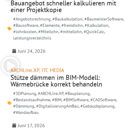
Bauangebot schneller kalkulieren mit
einer Projektkopie
#Angebotsrechnung
,
#Baukalkulation
,
#BaumeisterSoftware
,
#Bausoftware
,
#Elemente
,
#fremdlohn
,
#Kalkulation
,
#lohnkosten
,
#Mitellohn
,
#mittellohn
,
#QuickCalc
,
Leistungsverzeichnis
Juni 24, 2026
ARCHLine.XP
,
ITC MEDIA
Stütze dämmen im BIM-Modell:
Wärmebrücke korrekt behandeln
#3DPlanung
,
#ARCHLine.XP
,
#Bauplanung
,
#Bestandsaufnahme
,
#BIM
,
#BIMSoftware
,
#CADSoftware
,
#Dämmung
,
#DigitalisierungAmBau
,
#Gebäudeplanung
,
#Wandaufbau
Juni 17, 2026