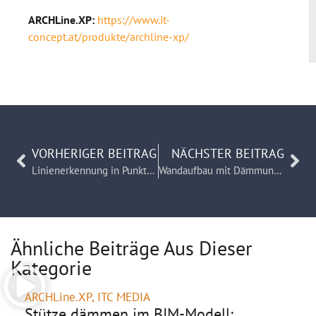
ARCHLine.XP:
https://www.it-
concept.at/produkte/archline-xp/
VORHERIGER BEITRAG
NÄCHSTER BEITRAG
Linienerkennung in Punktwolken: So erstellen Sie präzise CAD-Grundlagen in Sekunden
Wandaufbau mit Dämmung anpassen? In ARCHLine.XP in Sekunden erledigt
Ähnliche Beiträge Aus Dieser
Kategorie
ARCHLine.XP
,
ITC MEDIA
Stütze dämmen im BIM-Modell: