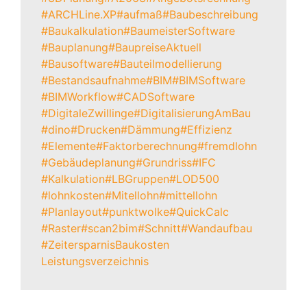
#ARCHLine.XP
#aufmaß
#Baubeschreibung
#Baukalkulation
#BaumeisterSoftware
#Bauplanung
#BaupreiseAktuell
#Bausoftware
#Bauteilmodellierung
#Bestandsaufnahme
#BIM
#BIMSoftware
#BIMWorkflow
#CADSoftware
#DigitaleZwillinge
#DigitalisierungAmBau
#dino
#Drucken
#Dämmung
#Effizienz
#Elemente
#Faktorberechnung
#fremdlohn
#Gebäudeplanung
#Grundriss
#IFC
#Kalkulation
#LBGruppen
#LOD500
#lohnkosten
#Mitellohn
#mittellohn
#Planlayout
#punktwolke
#QuickCalc
#Raster
#scan2bim
#Schnitt
#Wandaufbau
#Zeitersparnis
Baukosten
Leistungsverzeichnis