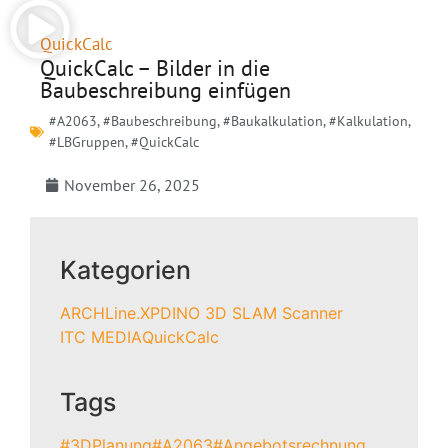
QuickCalc
QuickCalc – Bilder in die
Baubeschreibung einfügen
#A2063
,
#Baubeschreibung
,
#Baukalkulation
,
#Kalkulation
,
#LBGruppen
,
#QuickCalc
November 26, 2025
Kategorien
ARCHLine.XP
DINO 3D SLAM Scanner
ITC MEDIA
QuickCalc
Tags
#3DPlanung
#A2063
#Angebotsrechnung