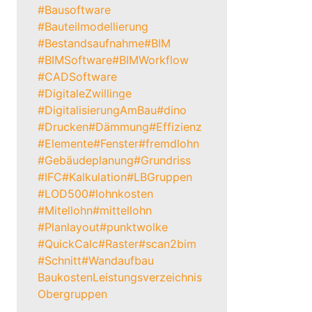
#Bausoftware
#Bauteilmodellierung
#Bestandsaufnahme
#BIM
#BIMSoftware
#BIMWorkflow
#CADSoftware
#DigitaleZwillinge
#DigitalisierungAmBau
#dino
#Drucken
#Dämmung
#Effizienz
#Elemente
#Fenster
#fremdlohn
#Gebäudeplanung
#Grundriss
#IFC
#Kalkulation
#LBGruppen
#LOD500
#lohnkosten
#Mitellohn
#mittellohn
#Planlayout
#punktwolke
#QuickCalc
#Raster
#scan2bim
#Schnitt
#Wandaufbau
Baukosten
Leistungsverzeichnis
Obergruppen