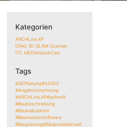
Kategorien
ARCHLine.XP
DINO 3D SLAM Scanner
ITC MEDIA
QuickCalc
Tags
#3DPlanung
#A2063
#Angebotsrechnung
#ARCHLine.XP
#aufmaß
#Baubeschreibung
#Baukalkulation
#BaumeisterSoftware
#Bauplanung
#BaupreiseAktuell