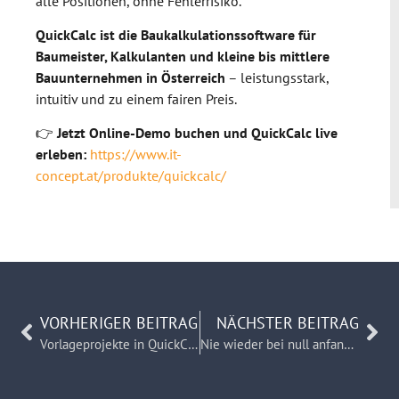
alle Positionen, ohne Fehlerrisiko.
QuickCalc ist die Baukalkulationssoftware für
Baumeister, Kalkulanten und kleine bis mittlere
Bauunternehmen in Österreich
– leistungsstark,
intuitiv und zu einem fairen Preis.
👉
Jetzt Online-Demo buchen und QuickCalc live
erleben:
https://www.it-
concept.at/produkte/quickcalc/
VORHERIGER BEITRAG
NÄCHSTER BEITRAG
Vorlageprojekte in QuickCalc: Projektstrukturen einmal anlegen – immer wiederverwenden
Nie wieder bei null anfangen – Baukalkulation mit Projektvorlage in QuickCalc