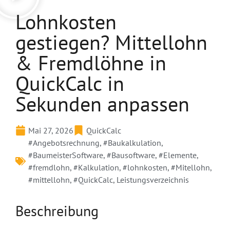
Lohnkosten
gestiegen? Mittellohn
& Fremdlöhne in
QuickCalc in
Sekunden anpassen
Mai 27, 2026
QuickCalc
#Angebotsrechnung
,
#Baukalkulation
,
#BaumeisterSoftware
,
#Bausoftware
,
#Elemente
,
#fremdlohn
,
#Kalkulation
,
#lohnkosten
,
#Mitellohn
,
#mittellohn
,
#QuickCalc
,
Leistungsverzeichnis
Beschreibung