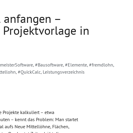
l anfangen –
 Projektvorlage in
meisterSoftware
,
#Bausoftware
,
#Elemente
,
#fremdlohn
,
ttellohn
,
#QuickCalc
,
Leistungsverzeichnis
 Projekte kalkuliert – etwa
uten – kennt das Problem: Man startet
al aufs Neue Mittellöhne, Flächen,