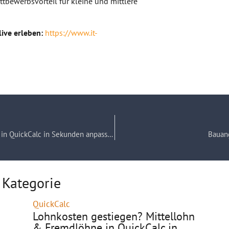
ettbewerbsvorteil für kleine und mittlere
ive erleben:
https://www.it-
Lohnkosten gestiegen? Mittellohn & Fremdlöhne in QuickCalc in Sekunden anpassen
Bauang
 Kategorie
QuickCalc
Lohnkosten gestiegen? Mittellohn
& Fremdlöhne in QuickCalc in