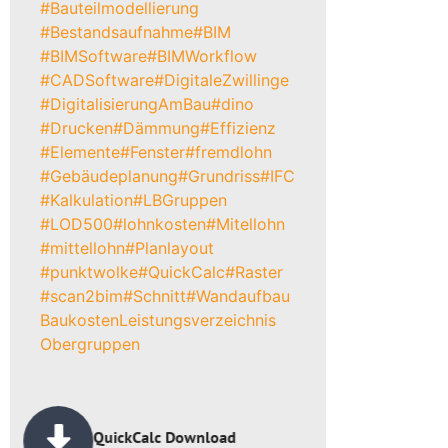
#Bauteilmodellierung
#Bestandsaufnahme
#BIM
#BIMSoftware
#BIMWorkflow
#CADSoftware
#DigitaleZwillinge
#DigitalisierungAmBau
#dino
#Drucken
#Dämmung
#Effizienz
#Elemente
#Fenster
#fremdlohn
#Gebäudeplanung
#Grundriss
#IFC
#Kalkulation
#LBGruppen
#LOD500
#lohnkosten
#Mitellohn
#mittellohn
#Planlayout
#punktwolke
#QuickCalc
#Raster
#scan2bim
#Schnitt
#Wandaufbau
Baukosten
Leistungsverzeichnis
Obergruppen
QuickCalc Download