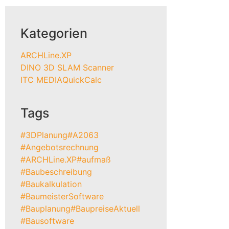
Kategorien
ARCHLine.XP
DINO 3D SLAM Scanner
ITC MEDIA
QuickCalc
Tags
#3DPlanung
#A2063
#Angebotsrechnung
#ARCHLine.XP
#aufmaß
#Baubeschreibung
#Baukalkulation
#BaumeisterSoftware
#Bauplanung
#BaupreiseAktuell
#Bausoftware