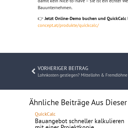
damit kein Nice-to-have – sie ist ein echter W
Bauunternehmen.
👉
Jetzt Online-Demo buchen und QuickCalc l
concept.at/produkte/quickcalc/
VORHERIGER BEITRAG
Ähnliche Beiträge Aus Dieser
QuickCalc
Bauangebot schneller kalkulieren
mit einer Projektkopie