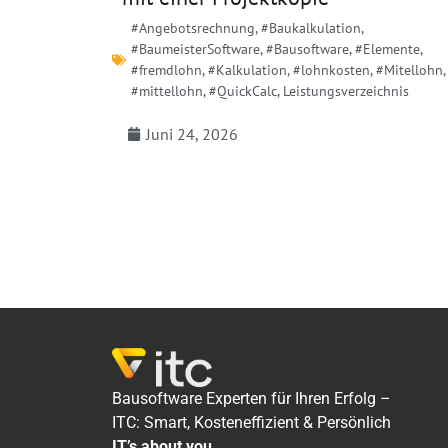
#Angebotsrechnung
,
#Baukalkulation
,
#BaumeisterSoftware
,
#Bausoftware
,
#Elemente
,
#fremdlohn
,
#Kalkulation
,
#lohnkosten
,
#Mitellohn
,
#mittellohn
,
#QuickCalc
,
Leistungsverzeichnis
Juni 24, 2026
Bausoftware Experten für Ihren Erfolg –
ITC: Smart, Kosteneffizient & Persönlich
IT’s about you.