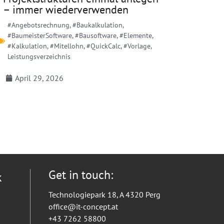
– immer wiederverwenden
#Angebotsrechnung
,
#Baukalkulation
,
#BaumeisterSoftware
,
#Bausoftware
,
#Elemente
,
#Kalkulation
,
#Mitellohn
,
#QuickCalc
,
#Vorlage
,
Leistungsverzeichnis
April 29, 2026
Get in touch:
k
Technologiepark 18, A 4320 Perg
office@it-concept.at
+43 7262 58800